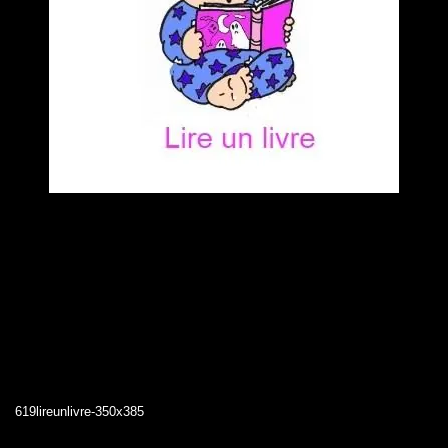
619lireunlivre-350x385