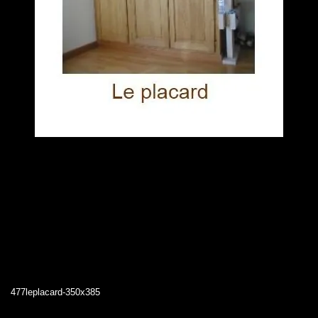
477leplacard-350x385