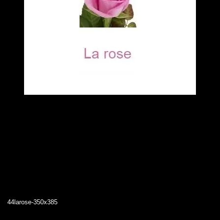
44larose-350x385