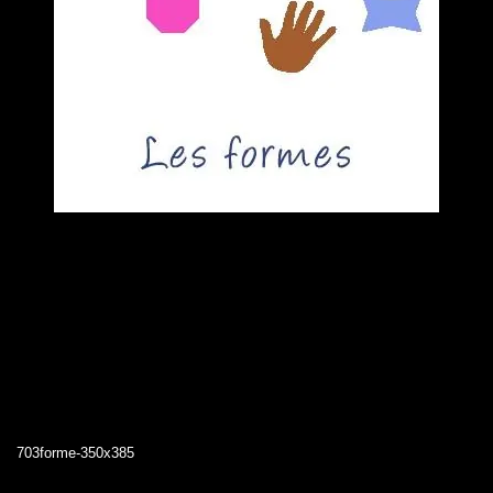
703forme-350x385