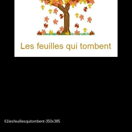
61lesfeuillesquitombent-350x385