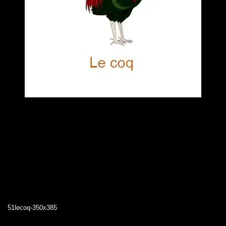
51lecoq-350x385