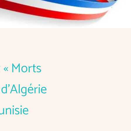
 « Morts
d’Algérie
unisie