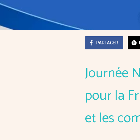
PARTAGER
Journée 
pour la F
et les co