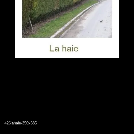
426lahaie-350x385